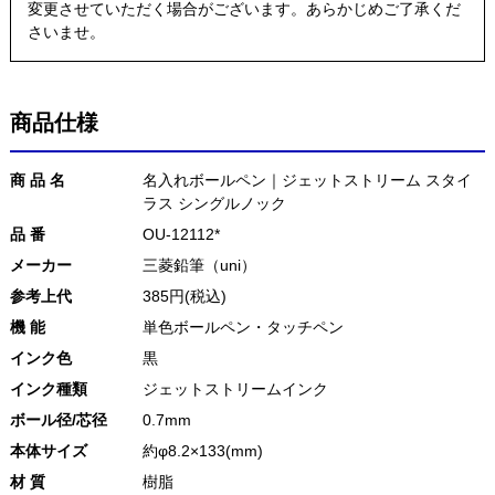
変更させていただく場合がございます。あらかじめご了承くだ
さいませ。
商品仕様
商 品 名
名入れボールペン｜ジェットストリーム スタイ
ラス シングルノック
品 番
OU-12112*
メーカー
三菱鉛筆（uni）
参考上代
385円(税込)
機 能
単色ボールペン・タッチペン
インク色
黒
インク種類
ジェットストリームインク
ボール径/芯径
0.7mm
本体サイズ
約φ8.2×133(mm)
材 質
樹脂