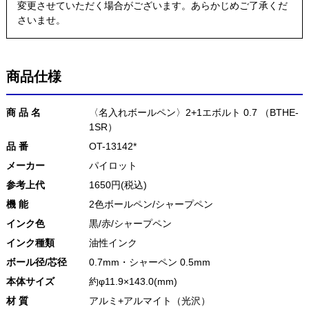
変更させていただく場合がございます。あらかじめご了承くだ
さいませ。
商品仕様
商 品 名
〈名入れボールペン〉2+1エボルト 0.7 （BTHE-
1SR）
品 番
OT-13142*
メーカー
パイロット
参考上代
1650円(税込)
機 能
2色ボールペン/シャープペン
インク色
黒/赤/シャープペン
インク種類
油性インク
ボール径/芯径
0.7mm・シャーペン 0.5mm
本体サイズ
約φ11.9×143.0(mm)
材 質
アルミ+アルマイト（光沢）