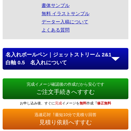
書体サンプル
無料 イラストサンプル
データー入稿について
よくある質問
名入れボールペン｜ジェットストリーム 2&1
白軸 0.5 名入れについて
完成イメージ確認後の作成だから安心です
ご注文手続きへすすむ
お申し込み後、すぐに
完成
イメージを
無料
作成︕
修正無料
迅速応対︕最短10分で見積り回答
見積り依頼へすすむ