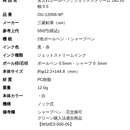
商 品 名
名入れボールペン｜ジェットストリーム 2&1 白
軸 0.5
品 番
OU-12058-W*
メーカー
三菱鉛筆（uni）
参考上代
550円(税込)
機 能
2色ボールペン・/ シャープペン
インク色
黒・赤
インク種類
ジェットストリームインク
ボール径/芯径
ボールペン 0.5mm・シャープ 0 .5mm
本体サイズ
約φ12.2×144.8（mm）
材 質
PC樹脂
重量
12.0g
本体カラー
・白
機構
ノック式
備考欄
シャープペン・芯交換可
グリーン購入法適合商品
【MSXE3-500-05】