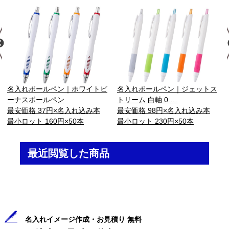
名入れボールペン｜ホワイトビ
名入れボールペン｜ジェットス
ーナスボールペン
トリーム 白軸 0.…
最安価格 37円×名入れ込み本
最安価格 98円×名入れ込み本
最小ロット 160円×50本
最小ロット 230円×50本
最近閲覧した商品
名入れイメージ作成・お見積り 無料