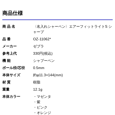
商品仕様
商 品 名
〈名入れシャーペン〉エアーフィットライトS シ
ャープ
品 番
OZ-11062*
メーカー
ゼブラ
参考上代
330円(税込)
機 能
シャプーペン
ボール径/芯径
0.5mm
本体サイズ
約φ11.3×144(mm)
材 質
樹脂
重量
12.1g
本体カラー
・マゼンタ
・紫
・ピンク
・オレンジ