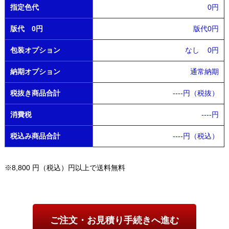
指定色代
0円
版代 0円
版代0円
包装オプション
なし
0円
納期オプション
通常納期
税抜き商品合計
----
円（税抜）
消費税
----
円
税込み商品合計
----
円（税込）
※8,800 円（税込）円以上で送料無料