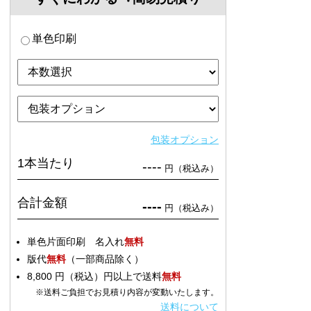
単色印刷
包装オプション
1本当たり
----
円（税込み）
合計金額
----
円（税込み）
単色片面印刷 名入れ
無料
版代
無料
（一部商品除く）
8,800 円（税込）円以上で送料
無料
※送料ご負担でお見積り内容が変動いたします。
送料について