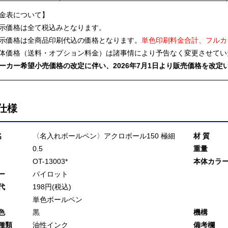
金表について】
示価格は全て税込みとなります。
示価格は全商品印刷代込の価格となります。
単色印刷料金合計、フルカ
体価格（送料・オプション料金）は諸事情により予告なく変更させてい
ーカー希望小売価格の改定に伴い、2026年7月1日より販売価格を改定
仕様
名
〈名入れボールペン〉アクロボール150 極細
材 質
0.5
重量
OT-13003*
本体カラ
ー
パイロット
代
198円(税込)
単色ボールペン
色
黒
機構
種類
油性インク
備考欄