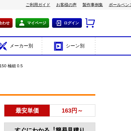
ご利用ガイド
お客様の声
製作事例集
ボールペン
合わせ
マイページ
ログイン
メーカー別
シーン別
 極細 0.5
最安単価
163円～
すぐにわかる︕簡易見積り