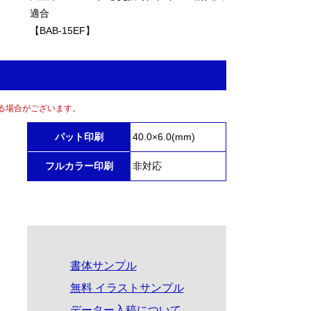
適合
【BAB-15EF】
る場合がございます。
パット印刷
40.0×6.0(mm)
フルカラー印刷
非対応
書体サンプル
無料 イラストサンプル
データー入稿について