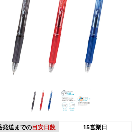
品発送までの
目安日数
15営業日