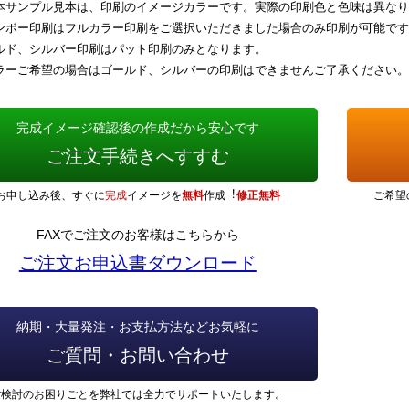
本サンプル見本は、印刷のイメージカラーです。実際の印刷色と色味は異なり
ンボー印刷はフルカラー印刷をご選択いただきました場合のみ印刷が可能です
ルド、シルバー印刷はパット印刷のみとなります。
ラーご希望の場合はゴールド、シルバーの印刷はできませんご了承ください。
完成イメージ確認後の作成だから安心です
ご注文手続きへすすむ
お申し込み後、すぐに
完成
イメージを
無料
作成︕
修正無料
ご希望
FAXでご注文のお客様はこちらから
ご注文お申込書ダウンロード
納期・大量発注・お支払方法などお気軽に
ご質問・お問い合わせ
ご検討のお困りごとを弊社では全力でサポートいたします。