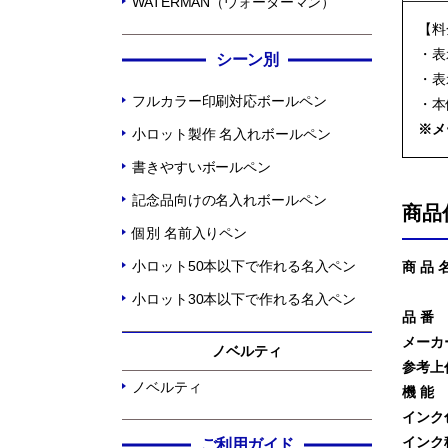
WATERMAN（ウォーターマン）
【料
・表
シーン別
・表
フルカラー印刷対応ボールペン
・本
※メ
小ロット製作 名入れボールペン
書きやすいボールペン
記念品向けの名入れボールペン
商品
個別 名前入りペン
小ロット50本以下で作れる名入ペン
商 品 
小ロット30本以下で作れる名入ペン
品 番
メーカ
ノベルティ
参考上
ノベルティ
機 能
インク
インク
ご利用ガイド