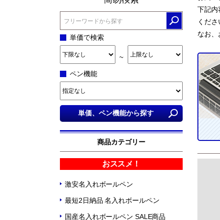
下記内
くださ
なお、
単価で検索
~
ペン機能
商品カテゴリー
おススメ！
激安名入れボールペン
最短2日納品 名入れボールペン
国産名入れボールペン SALE商品