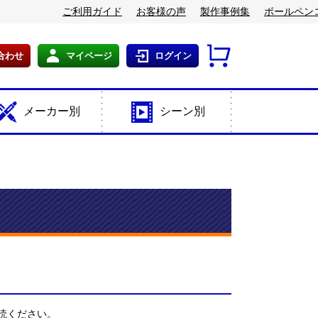
ご利用ガイド
お客様の声
製作事例集
ボールペン
合わせ
マイページ
ログイン
メーカー別
シーン別
読ください。